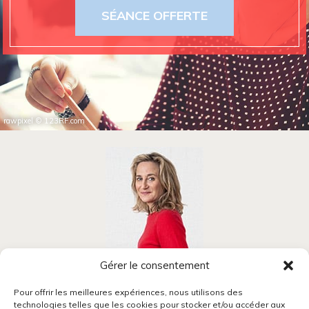
SÉANCE OFFERTE
rawpixel
©
123RF.com
Gérer le consentement
Blandine Mansion
Pour offrir les meilleures expériences, nous utilisons des
technologies telles que les cookies pour stocker et/ou accéder aux