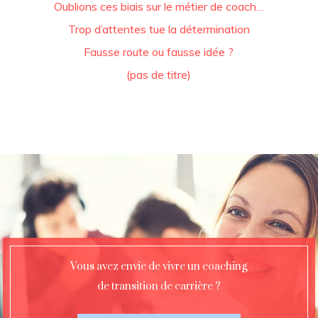
Oublions ces biais sur le métier de coach…
Trop d’attentes tue la détermination
Fausse route ou fausse idée ?
(pas de titre)
Vous avez envie de vivre un coaching
de transition de carrière ?