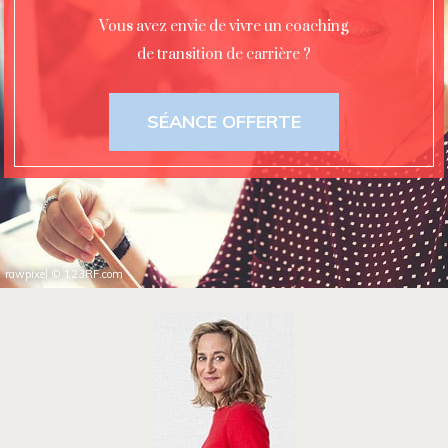
Vous avez envie de vivre un coaching
de transition de carrière ?
SÉANCE OFFERTE
rawpixel
©
123RF.com