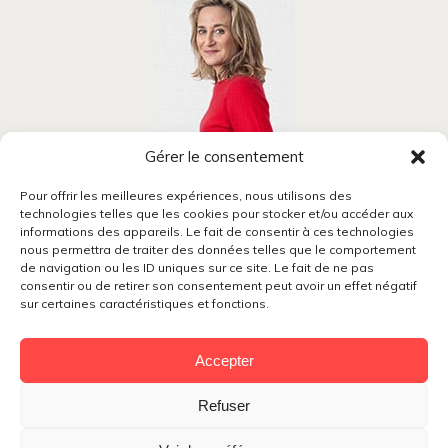
Gérer le consentement
Blandine Mansion
Pour offrir les meilleures expériences, nous utilisons des
technologies telles que les cookies pour stocker et/ou accéder aux
Coach professionnelle, formatrice, conférencière.
informations des appareils. Le fait de consentir à ces technologies
J’accompagne les femmes
nous permettra de traiter des données telles que le comportement
à découvrir la carrière qui les révèle
de navigation ou les ID uniques sur ce site. Le fait de ne pas
et construire leur projet professionnel avec
consentir ou de retirer son consentement peut avoir un effet négatif
ma méthode :
sur certaines caractéristiques et fonctions.
Je veux changer
Accepter
blandine@bmcoaching.fr
+33 (0)6 58 23 67 16
Refuser