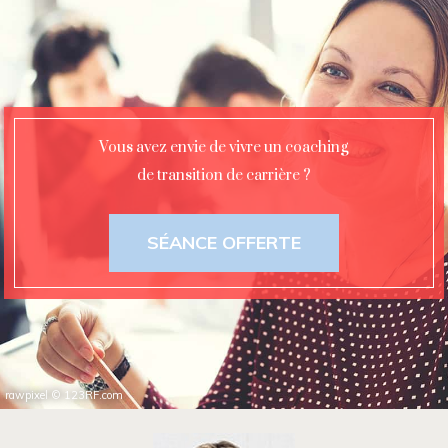
Vous avez envie de vivre un coaching
de transition de carrière ?
SÉANCE OFFERTE
rawpixel
©
123RF.com