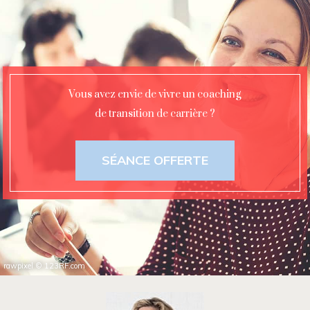
Vous avez envie de vivre un coaching
de transition de carrière ?
SÉANCE OFFERTE
rawpixel
©
123RF.com