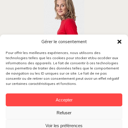
Gérer le consentement
Blandine Mansion
Pour offrir les meilleures expériences, nous utilisons des
technologies telles que les cookies pour stocker et/ou accéder aux
Coach professionnelle, formatrice, conférencière.
informations des appareils. Le fait de consentir à ces technologies
J’accompagne les femmes
nous permettra de traiter des données telles que le comportement
à découvrir la carrière qui les révèle
de navigation ou les ID uniques sur ce site. Le fait de ne pas
et construire leur projet professionnel avec
consentir ou de retirer son consentement peut avoir un effet négatif
ma méthode :
sur certaines caractéristiques et fonctions.
Je veux changer
Accepter
blandine@bmcoaching.fr
+33 (0)6 58 23 67 16
Refuser
Voir les préférences