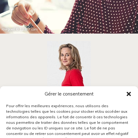
rawpixel
©
123RF.com
Gérer le consentement
Blandine Mansion
Pour offrir les meilleures expériences, nous utilisons des
technologies telles que les cookies pour stocker et/ou accéder aux
Coach professionnelle, formatrice, conférencière.
informations des appareils. Le fait de consentir à ces technologies
J’accompagne les femmes
nous permettra de traiter des données telles que le comportement
à découvrir la carrière qui les révèle
de navigation ou les ID uniques sur ce site. Le fait de ne pas
et construire leur projet professionnel avec
consentir ou de retirer son consentement peut avoir un effet négatif