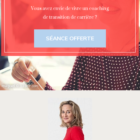
Vous avez envie de vivre un coaching
de transition de carrière ?
SÉANCE OFFERTE
rawpixel
©
123RF.com