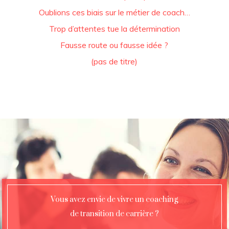
Oublions ces biais sur le métier de coach…
Trop d’attentes tue la détermination
Fausse route ou fausse idée ?
(pas de titre)
Vous avez envie de vivre un coaching
de transition de carrière ?