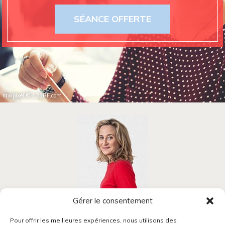
SÉANCE OFFERTE
rawpixel
©
123RF.com
Gérer le consentement
Blandine Mansion
Pour offrir les meilleures expériences, nous utilisons des